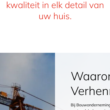
kwaliteit in elk detail van
uw huis.
Waarom
Verhen
Bij Bouwonderneming