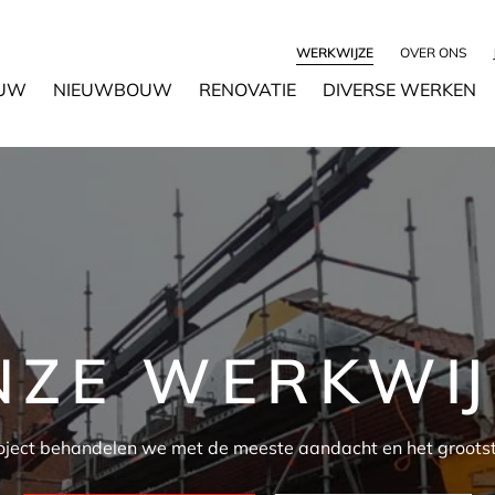
WERKWIJZE
OVER ONS
UW
NIEUWBOUW
RENOVATIE
DIVERSE WERKEN
NZE WERKWIJ
oject behandelen we met de meeste aandacht en het grootst