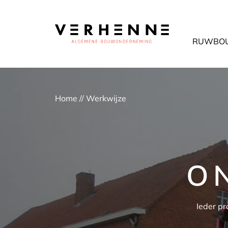
RUWBO
Home
//
Werkwijze
O
Ieder pr