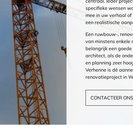
centraal. Ieder proje
specifieke wensen wor
mee in uw verhaal of 
een realistische aanp
Een ruwbouw-, renova
van minstens enkele 
belangrijk een goede
architect, als de on
en planning zeer hoo
Verhenne is dé aann
renovatieproject in 
CONTACTEER ON