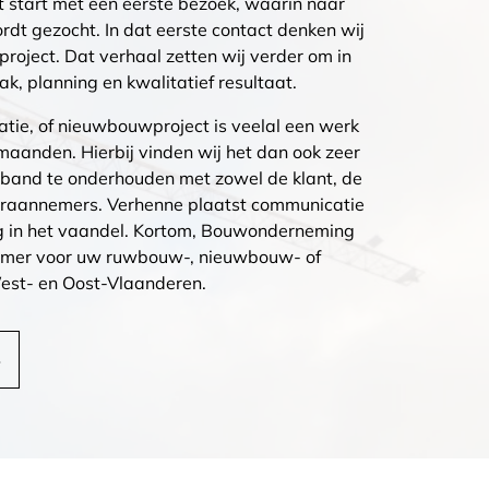
ct start met een eerste bezoek, waarin naar
dt gezocht. In dat eerste contact denken wij
project. Dat verhaal zetten wij verder om in
ak, planning en kwalitatief resultaat.
tie, of nieuwbouwproject is veelal een werk
maanden. Hierbij vinden wij het dan ook zeer
 band te onderhouden met zowel de klant, de
deraannemers. Verhenne plaatst communicatie
g in het vaandel. Kortom, Bouwonderneming
emer voor uw ruwbouw-, nieuwbouw- of
West- en Oost-Vlaanderen.
S