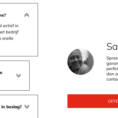
ne?
actief in
et bedrijf
o snelle
Sa
Spree
garan
perfe
jn
dan ze
conta
OFF
in beslag?